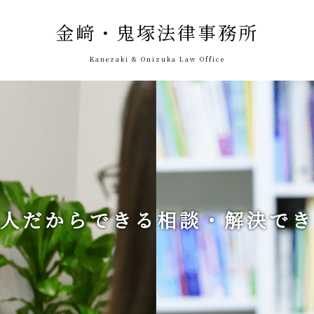
金﨑・鬼塚法律事務所
Kanezaki & Onizuka Law Office
人だからできる
相談・解決でき