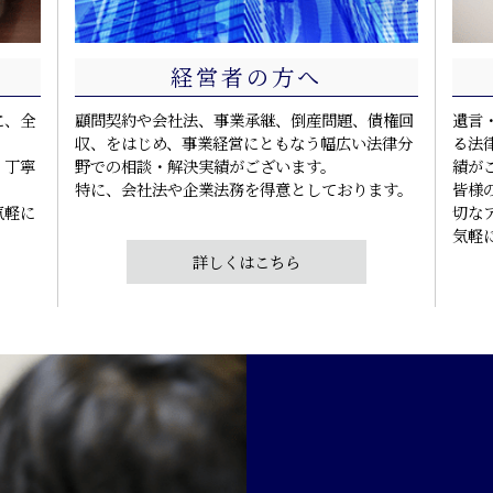
経営者の方へ
に、全
顧問契約や会社法、事業承継、倒産問題、債権回
遺言
収、をはじめ、事業経営にともなう幅広い法律分
る法
、丁寧
野での相談・解決実績がございます。
績が
特に、会社法や企業法務を得意としております。
皆様
気軽に
切な
気軽
詳しくはこちら