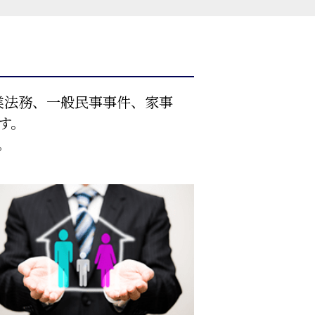
業法務、一般民事事件、家事
す。
。