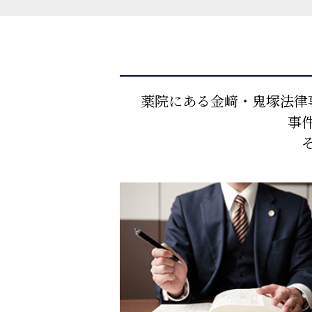
薬院にある金﨑・鬼塚法律
事